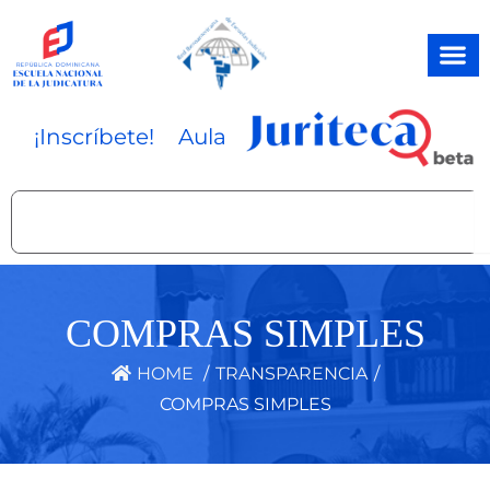
Ir
al
contenido
¡Inscríbete!
Aula
Search
COMPRAS SIMPLES
HOME
/
TRANSPARENCIA
/
COMPRAS SIMPLES