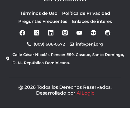
Términos de Uso
Política de Privacidad
Preguntas Frecuentes
Enlaces de interés
F
Y
a
o
c
u
(809) 686-0672
info@enj.org
e
t
b
u
Calle César Nicolás Penson #59, Gascue, Santo Domingo,
o
b
o
e
D. N., República Dominicana.
k
@ 2026 Todos los Derechos Reservados.
Desarrollado por
AILogic