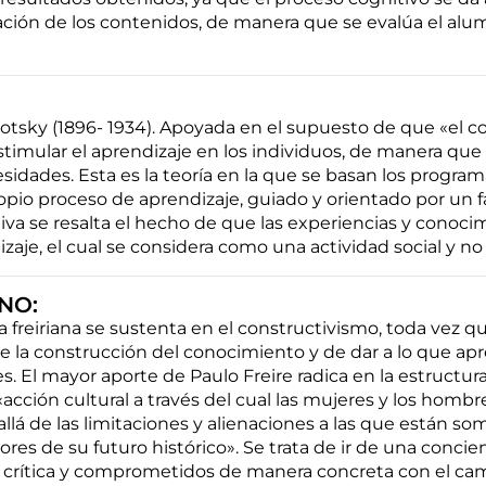
zación de los contenidos, de manera que se evalúa el alu
sky (1896- 1934). Apoyada en el supuesto de que «el c
timular el aprendizaje en los individuos, de manera que
idades. Esta es la teoría en la que se basan los program
pio proceso de aprendizaje, guiado y orientado por un 
iva se resalta el hecho de que las experiencias y conoci
aje, el cual se considera como una actividad social y no 
NO:
oría freiriana se sustenta en el constructivismo, toda v
la construcción del conocimiento y de dar a lo que apr
. El mayor aporte de Paulo Freire radica en la estructur
cción cultural a través del cual las mujeres y los hombre
allá de las limitaciones y alienaciones a las que están so
s de su futuro histórico». Se trata de ir de una concienc
a crítica y comprometidos de manera concreta con el ca