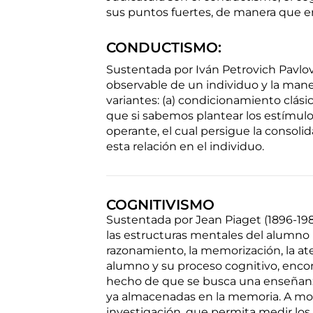
sus puntos fuertes, de manera que en
CONDUCTISMO:
Sustentada por Iván Petrovich Pavlo
observable de un individuo y la man
variantes: (a) condicionamiento clási
que si sabemos plantear los estímul
operante, el cual persigue la consoli
esta relación en el individuo.
COGNITIVISMO
Sustentada por Jean Piaget (1896-1980
las estructuras mentales del alumno p
razonamiento, la memorización, la at
alumno y su proceso cognitivo, encon
hecho de que se busca una enseñanza 
ya almacenadas en la memoria. A mod
investigación, que permita medir los 