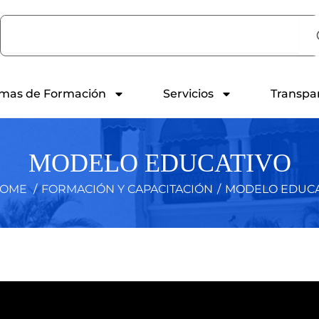
Search
mas de Formación
Servicios
Transpa
MODELO EDUCATIVO
OME
/
FORMACIÓN Y CAPACITACIÓN
/
MODELO EDUCA