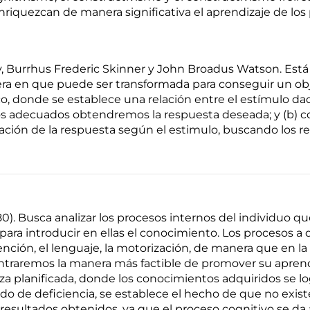
riquezcan de manera significativa el aprendizaje de los 
v, Burrhus Frederic Skinner y John Broadus Watson. Está
era en que puede ser transformada para conseguir un ob
co, donde se establece una relación entre el estímulo da
os adecuados obtendremos la respuesta deseada; y (b) 
dación de la respuesta según el estimulo, buscando los r
). Busca analizar los procesos internos del individuo qu
ara introducir en ellas el conocimiento. Los procesos a qu
ención, el lenguaje, la motorización, de manera que en
traremos la manera más factible de promover su aprendi
planificada, donde los conocimientos adquiridos se log
o de deficiencia, se establece el hecho de que no exist
resultados obtenidos, ya que el proceso cognitivo se da a