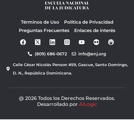
Términos de Uso
Política de Privacidad
Preguntas Frecuentes
Enlaces de interés
F
Y
a
o
c
u
(809) 686-0672
info@enj.org
e
t
b
u
Calle César Nicolás Penson #59, Gascue, Santo Domingo,
o
b
o
e
D. N., República Dominicana.
k
@ 2026 Todos los Derechos Reservados.
Desarrollado por
AILogic