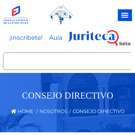
Ir
al
contenido
¡Inscríbete!
Aula
Search
CONSEJO DIRECTIVO
HOME
/
NOSOTROS
/
CONSEJO DIRECTIVO