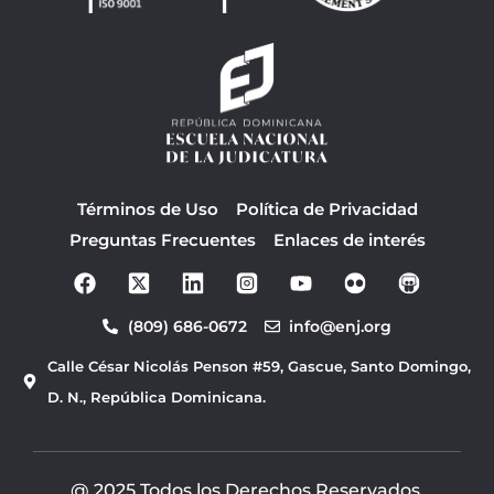
Términos de Uso
Política de Privacidad
Preguntas Frecuentes
Enlaces de interés
F
Y
a
o
c
u
(809) 686-0672
info@enj.org
e
t
b
u
Calle César Nicolás Penson #59, Gascue, Santo Domingo,
o
b
o
e
D. N., República Dominicana.
k
@ 2025 Todos los Derechos Reservados.