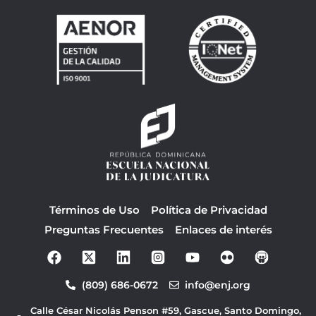
Términos de Uso
Política de Privacidad
Preguntas Frecuentes
Enlaces de interés
F
Y
a
o
c
u
(809) 686-0672
info@enj.org
e
t
b
u
Calle César Nicolás Penson #59, Gascue, Santo Domingo,