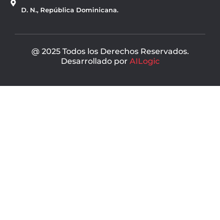
o
b
o
e
D. N., República Dominicana.
k
@ 2025 Todos los Derechos Reservados.
Desarrollado por
AILogic