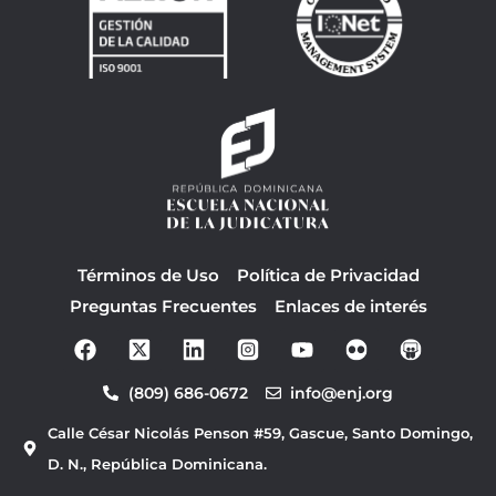
Términos de Uso
Política de Privacidad
Preguntas Frecuentes
Enlaces de interés
F
Y
a
o
c
u
(809) 686-0672
info@enj.org
e
t
b
u
Calle César Nicolás Penson #59, Gascue, Santo Domingo,
o
b
o
e
D. N., República Dominicana.
k