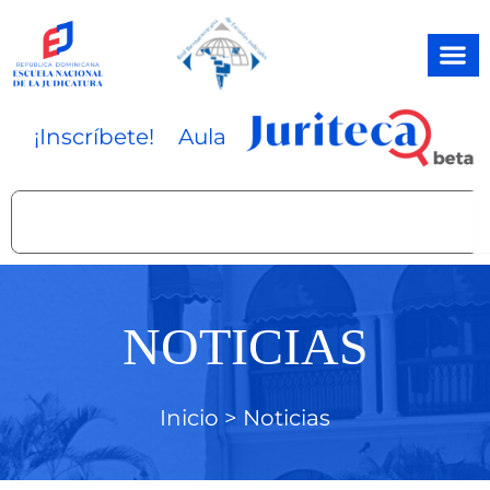
Ir
al
contenido
¡Inscríbete!
Aula
Search
NOTICIAS
Inicio >
Noticias