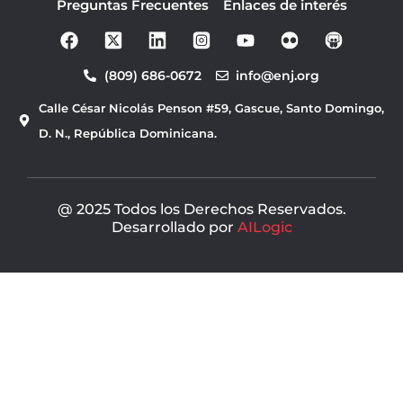
Preguntas Frecuentes
Enlaces de interés
F
Y
a
o
c
u
(809) 686-0672
info@enj.org
e
t
b
u
Calle César Nicolás Penson #59, Gascue, Santo Domingo,
o
b
o
e
D. N., República Dominicana.
k
@ 2025 Todos los Derechos Reservados.
Desarrollado por
AILogic