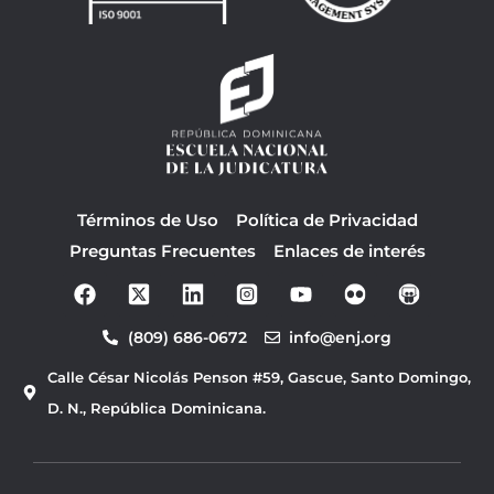
Términos de Uso
Política de Privacidad
Preguntas Frecuentes
Enlaces de interés
F
Y
a
o
c
u
(809) 686-0672
info@enj.org
e
t
b
u
Calle César Nicolás Penson #59, Gascue, Santo Domingo,
o
b
o
e
D. N., República Dominicana.
k