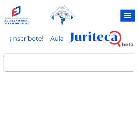
Ir
al
contenido
¡Inscríbete!
Aula
Search