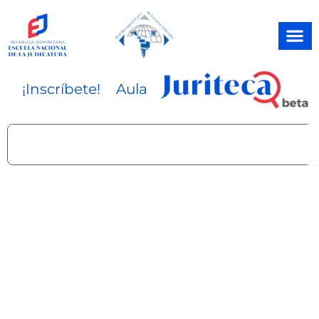
Ir
al
contenido
¡Inscríbete!
Aula
Search