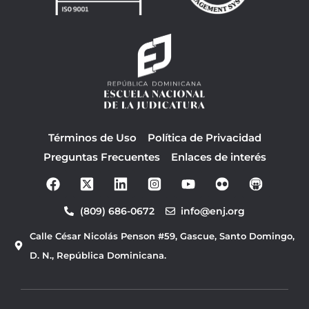
Términos de Uso
Política de Privacidad
Preguntas Frecuentes
Enlaces de interés
F
Y
a
o
c
u
(809) 686-0672
info@enj.org
e
t
b
u
Calle César Nicolás Penson #59, Gascue, Santo Domingo,
o
b
o
e
D. N., República Dominicana.
k