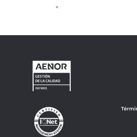
<
Térmi