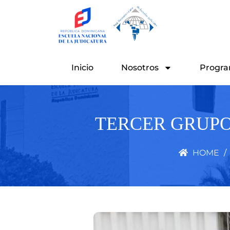
Ir
al
contenido
Inicio
Nosotros
Progra
TERCER GRUPO
HOME
/