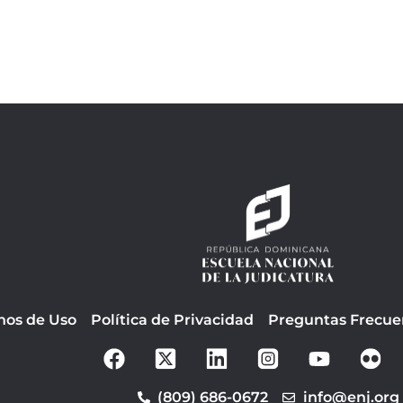
nos de Uso
Política de Privacidad
Preguntas Frecue
F
Y
a
o
c
u
(809) 686-0672
info@enj.org