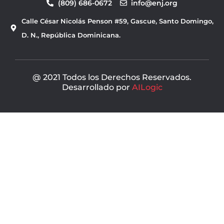
(809) 686-0672
info@enj.org
e
t
b
u
Calle César Nicolás Penson #59, Gascue, Santo Domingo,
o
b
o
e
D. N., República Dominicana.
k
@ 2021 Todos los Derechos Reservados.
Desarrollado por
AILogic