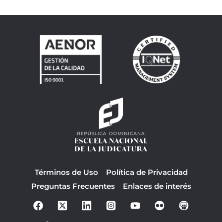
Términos de Uso
Política de Privacidad
Preguntas Frecuentes
Enlaces de interés
F
Y
a
o
c
u