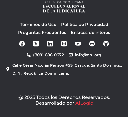
Términos de Uso
Política de Privacidad
Preguntas Frecuentes
Enlaces de interés
F
Y
a
o
c
u
(809) 686-0672
info@enj.org
e
t
b
u
Calle César Nicolás Penson #59, Gascue, Santo Domingo,
o
b
o
e
D. N., República Dominicana.
k
@ 2025 Todos los Derechos Reservados.
Desarrollado por
AILogic