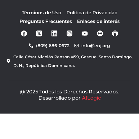
Términos de Uso
Política de Privacidad
Preguntas Frecuentes
Enlaces de interés
F
Y
a
o
c
u
(809) 686-0672
info@enj.org
e
t
b
u
Calle César Nicolás Penson #59, Gascue, Santo Domingo,
o
b
o
e
D. N., República Dominicana.
k
@ 2025 Todos los Derechos Reservados.
Desarrollado por
AILogic