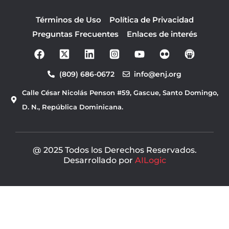
Términos de Uso
Política de Privacidad
Preguntas Frecuentes
Enlaces de interés
F
Y
a
o
c
u
(809) 686-0672
info@enj.org
e
t
b
u
Calle César Nicolás Penson #59, Gascue, Santo Domingo,
o
b
o
e
D. N., República Dominicana.
k
@ 2025 Todos los Derechos Reservados.
Desarrollado por
AILogic