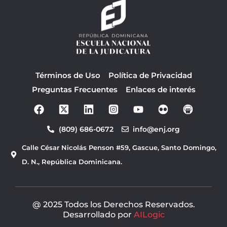
Términos de Uso
Política de Privacidad
Preguntas Frecuentes
Enlaces de interés
F
Y
a
o
c
u
(809) 686-0672
info@enj.org
e
t
b
u
Calle César Nicolás Penson #59, Gascue, Santo Domingo,
o
b
o
e
D. N., República Dominicana.
k
@ 2025 Todos los Derechos Reservados.
Desarrollado por
AILogic