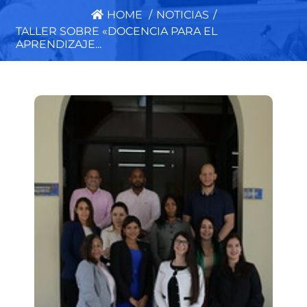
HOME
/
NOTICIAS
/
TALLER SOBRE «DOCENCIA PARA EL
APRENDIZAJE...