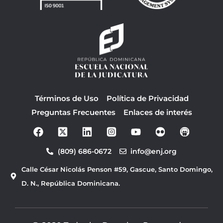
Términos de Uso
Política de Privacidad
Preguntas Frecuentes
Enlaces de interés
F
Y
a
o
c
u
(809) 686-0672
info@enj.org
e
t
b
u
Calle César Nicolás Penson #59, Gascue, Santo Domingo,
o
b
o
e
D. N., República Dominicana.
k