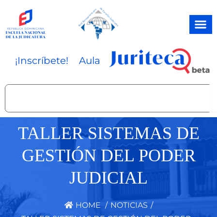
Ir
al
contenido
¡Inscríbete!
Aula
Search
TALLER SISTEMAS DE
GESTIÓN DEL PODER
JUDICIAL
HOME
/
NOTICIAS
/