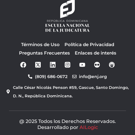
Términos de Uso
Política de Privacidad
Preguntas Frecuentes
Enlaces de interés
F
Y
a
o
c
u
(809) 686-0672
info@enj.org
e
t
b
u
Calle César Nicolás Penson #59, Gascue, Santo Domingo,
o
b
o
e
D. N., República Dominicana.
k
@ 2025 Todos los Derechos Reservados.
Desarrollado por
AILogic