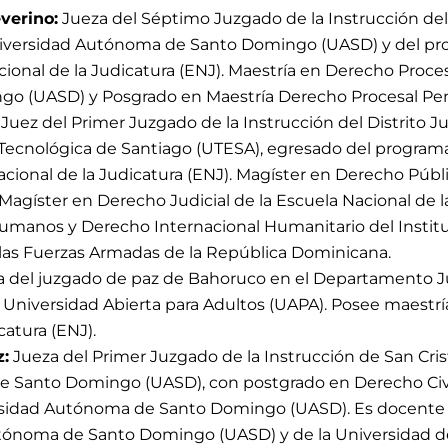
verino:
Jueza del Séptimo Juzgado de la Instrucción del 
niversidad Autónoma de Santo Domingo (UASD) y del pr
cional de la Judicatura (ENJ). Maestría en Derecho Proce
 (UASD) y Posgrado en Maestría Derecho Procesal Penal
Juez del Primer Juzgado de la Instrucción del Distrito Ju
Tecnológica de Santiago (UTESA), egresado del programa
acional de la Judicatura (ENJ). Magíster en Derecho Públ
Magíster en Derecho Judicial de la Escuela Nacional de 
umanos y Derecho Internacional Humanitario del Institu
 las Fuerzas Armadas de la República Dominicana.
 del juzgado de paz de Bahoruco en el Departamento Ju
 Universidad Abierta para Adultos (UAPA). Posee maestría
catura (ENJ).
z:
Jueza del Primer Juzgado de la Instrucción de San Cri
e Santo Domingo (UASD), con postgrado en Derecho Civi
rsidad Autónoma de Santo Domingo (UASD). Es docente e
utónoma de Santo Domingo (UASD) y de la Universidad de