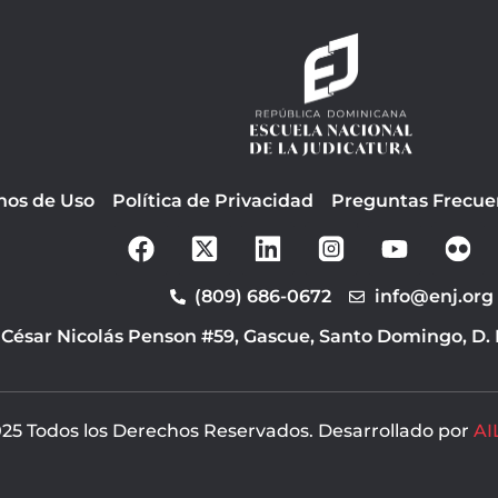
nos de Uso
Política de Privacidad
Preguntas Frecue
F
Y
a
o
c
u
(809) 686-0672
info@enj.org
e
t
b
u
 César Nicolás Penson #59, Gascue, Santo Domingo, D.
o
b
o
e
k
25 Todos los Derechos Reservados. Desarrollado por
AI