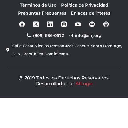
Términos de Uso
Política de Privacidad
Preguntas Frecuentes
Enlaces de interés
F
Y
a
o
c
u
(809) 686-0672
info@enj.org
e
t
b
u
Calle César Nicolás Penson #59, Gascue, Santo Domingo,
o
b
o
e
D. N., República Dominicana.
k
@ 2019 Todos los Derechos Reservados.
Desarrollado por
AILogic