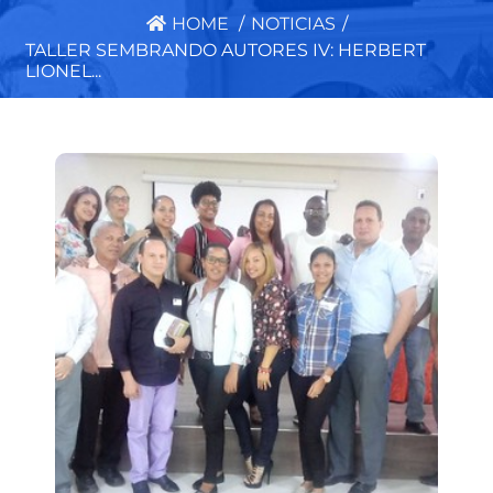
HOME
/
NOTICIAS
/
TALLER SEMBRANDO AUTORES IV: HERBERT
LIONEL...