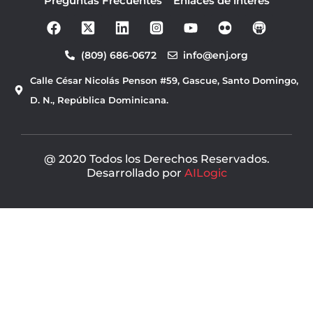
Preguntas Frecuentes
Enlaces de interés
F
Y
a
o
c
u
(809) 686-0672
info@enj.org
e
t
b
u
Calle César Nicolás Penson #59, Gascue, Santo Domingo,
o
b
o
e
D. N., República Dominicana.
k
@ 2020 Todos los Derechos Reservados.
Desarrollado por
AILogic