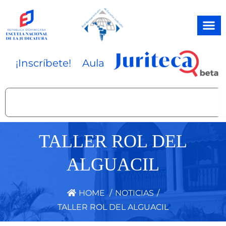
Ir
al
contenido
¡Inscríbete!
Aula
Search
TALLER ROL DEL
ALGUACIL
HOME
/
NOTICIAS
/
TALLER ROL DEL ALGUACIL