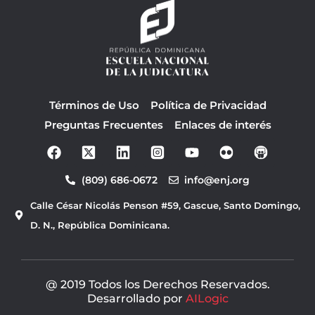
Términos de Uso
Política de Privacidad
Preguntas Frecuentes
Enlaces de interés
F
Y
a
o
c
u
(809) 686-0672
info@enj.org
e
t
b
u
Calle César Nicolás Penson #59, Gascue, Santo Domingo,
o
b
o
e
D. N., República Dominicana.
k
@ 2019 Todos los Derechos Reservados.
Desarrollado por
AILogic