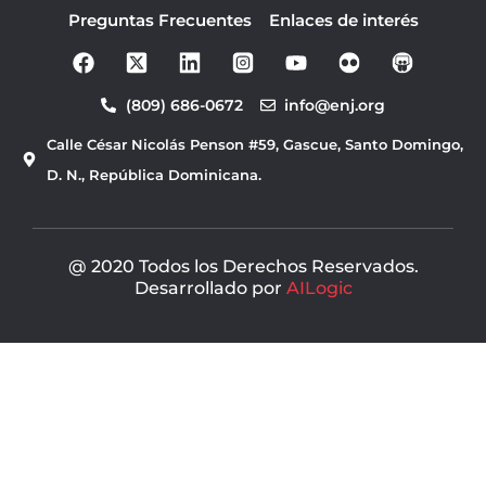
Preguntas Frecuentes
Enlaces de interés
F
Y
a
o
c
u
(809) 686-0672
info@enj.org
e
t
b
u
Calle César Nicolás Penson #59, Gascue, Santo Domingo,
o
b
o
e
D. N., República Dominicana.
k
@ 2020 Todos los Derechos Reservados.
Desarrollado por
AILogic