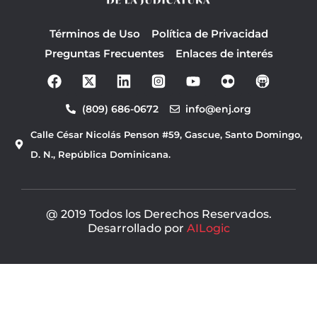
Términos de Uso
Política de Privacidad
Preguntas Frecuentes
Enlaces de interés
F
Y
a
o
c
u
(809) 686-0672
info@enj.org
e
t
b
u
Calle César Nicolás Penson #59, Gascue, Santo Domingo,
o
b
o
e
D. N., República Dominicana.
k
@ 2019 Todos los Derechos Reservados.
Desarrollado por
AILogic