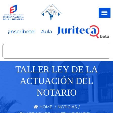
Ir
al
contenido
¡Inscríbete!
Aula
Search
TALLER LEY DE LA
ACTUACIÓN DEL
NOTARIO
HOME
/
NOTICIAS
/