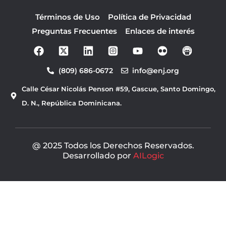
Términos de Uso
Política de Privacidad
Preguntas Frecuentes
Enlaces de interés
F
Y
a
o
c
u
(809) 686-0672
info@enj.org
e
t
b
u
Calle César Nicolás Penson #59, Gascue, Santo Domingo,
o
b
o
e
D. N., República Dominicana.
k
@ 2025 Todos los Derechos Reservados.
Desarrollado por
AILogic