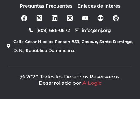
Preguntas Frecuentes
Enlaces de interés
F
Y
a
o
c
u
(809) 686-0672
info@enj.org
e
t
b
u
Calle César Nicolás Penson #59, Gascue, Santo Domingo,
o
b
o
e
D. N., República Dominicana.
k
@ 2020 Todos los Derechos Reservados.
Desarrollado por
AILogic