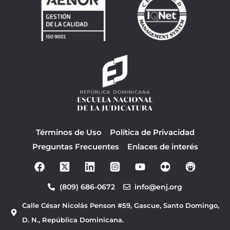
Términos de Uso
Política de Privacidad
Preguntas Frecuentes
Enlaces de interés
F
Y
a
o
c
u
(809) 686-0672
info@enj.org
e
t
b
u
Calle César Nicolás Penson #59, Gascue, Santo Domingo,
o
b
o
e
D. N., República Dominicana.