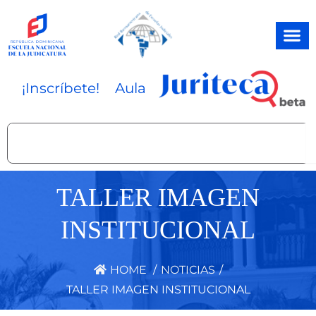
Ir
al
contenido
¡Inscríbete!
Aula
Search
TALLER IMAGEN
INSTITUCIONAL
HOME
/
NOTICIAS
/
TALLER IMAGEN INSTITUCIONAL