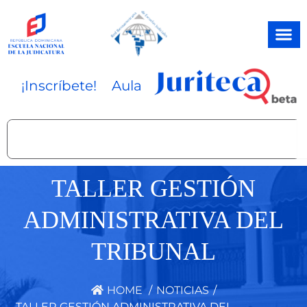
Ir
al
contenido
¡Inscríbete!
Aula
Search
TALLER GESTIÓN
ADMINISTRATIVA DEL
TRIBUNAL
HOME
/
NOTICIAS
/
TALLER GESTIÓN ADMINISTRATIVA DEL