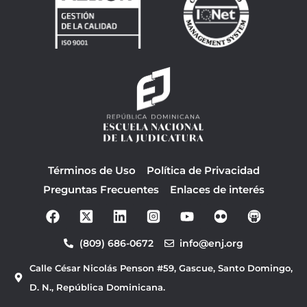
Términos de Uso
Política de Privacidad
Preguntas Frecuentes
Enlaces de interés
F
Y
a
o
c
u
(809) 686-0672
info@enj.org
e
t
b
u
Calle César Nicolás Penson #59, Gascue, Santo Domingo,
o
b
o
e
D. N., República Dominicana.
k