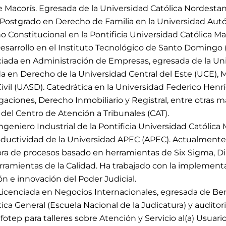
de Macorís. Egresada de la Universidad Católica Nordest
a, Postgrado en Derecho de Familia en la Universidad 
o Constitucional en la Pontificia Universidad Católica 
esarrollo en el Instituto Tecnológico de Santo Domingo 
iada en Administración de Empresas, egresada de la U
 en Derecho de la Universidad Central del Este (UCE), M
vil (UASD). Catedrática en la Universidad Federico Henr
aciones, Derecho Inmobiliario y Registral, entre otras m
l Centro de Atención a Tribunales (CAT).
ngeniero Industrial de la Pontificia Universidad Católic
roductividad de la Universidad APEC (APEC). Actualment
ra de procesos basado en herramientas de Six Sigma, D
ramientas de la Calidad. Ha trabajado con la implementac
n e innovación del Poder Judicial.
icenciada en Negocios Internacionales, egresada de Ber
tica General (Escuela Nacional de la Judicatura) y audit
otep para talleres sobre Atención y Servicio al(a) Usuario