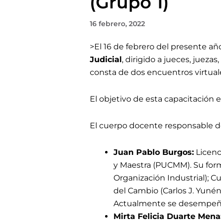
(Grupo 1)
16 febrero, 2022
>El 16 de febrero
del presente año,
Judicial
, dirigido a jueces, juez
con
sta de dos encuentros virtual
El objetivo de esta capacitación es
El cuerpo docente responsable d
Juan Pablo Burgos:
Licenc
y Maestra (PUCMM). Su for
Organización Industrial); 
del Cambio (Carlos J. Yuné
Actualmente se desempeña 
Mirta Felicia Duarte Mena