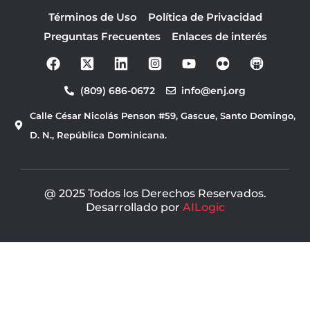
Términos de Uso
Política de Privacidad
Preguntas Frecuentes
Enlaces de interés
F
Y
a
o
c
u
(809) 686-0672
info@enj.org
e
t
b
u
Calle César Nicolás Penson #59, Gascue, Santo Domingo,
o
b
o
e
D. N., República Dominicana.
k
@ 2025 Todos los Derechos Reservados.
Desarrollado por
AILogic