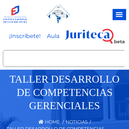
Ir
al
contenido
¡Inscríbete!
Aula
Search
TALLER DESARROLLO
DE COMPETENCIAS
GERENCIALES
HOME
/
NOTICIAS
/
TALLER DESARROLLO DE COMPETENCIAS