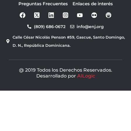
Preguntas Frecuentes
Enlaces de interés
F
Y
a
o
c
u
(809) 686-0672
info@enj.org
e
t
b
u
Calle César Nicolás Penson #59, Gascue, Santo Domingo,
o
b
o
e
D. N., República Dominicana.
k
@ 2019 Todos los Derechos Reservados.
Desarrollado por
AILogic