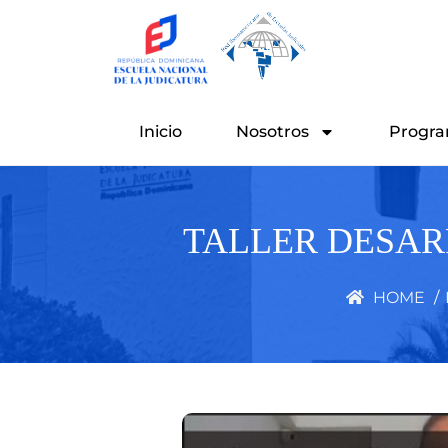
Ir
al
contenido
Inicio
Nosotros
Progra
TALLER DESAR
HOME
/