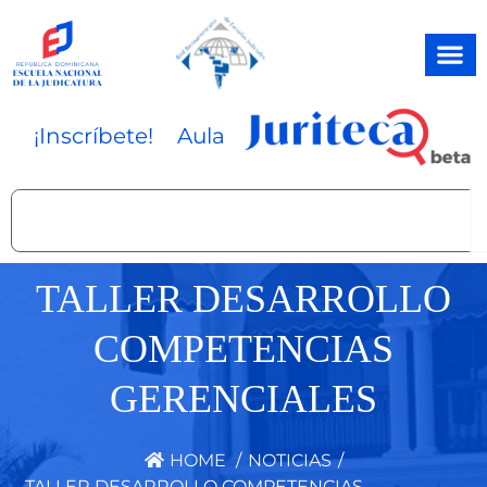
Ir
al
contenido
¡Inscríbete!
Aula
Search
TALLER DESARROLLO
COMPETENCIAS
GERENCIALES
HOME
/
NOTICIAS
/
TALLER DESARROLLO COMPETENCIAS