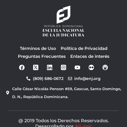
Términos de Uso
Política de Privacidad
Preguntas Frecuentes
Enlaces de interés
F
Y
a
o
c
u
(809) 686-0672
info@enj.org
e
t
b
u
Calle César Nicolás Penson #59, Gascue, Santo Domingo,
o
b
o
e
D. N., República Dominicana.
k
@ 2019 Todos los Derechos Reservados.
Desarrollado por
AILogic