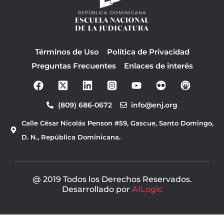
Términos de Uso
Política de Privacidad
Preguntas Frecuentes
Enlaces de interés
F
Y
a
o
c
u
(809) 686-0672
info@enj.org
e
t
b
u
Calle César Nicolás Penson #59, Gascue, Santo Domingo,
o
b
o
e
D. N., República Dominicana.
k
@ 2019 Todos los Derechos Reservados.
Desarrollado por
AILogic