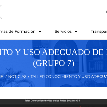
Search
mas de Formación
Servicios
Transpa
TO Y USO ADECUADO DE 
(GRUPO 7)
E
/
NOTICIAS
/
TALLER CONOCIMIENTO Y USO ADECUAD