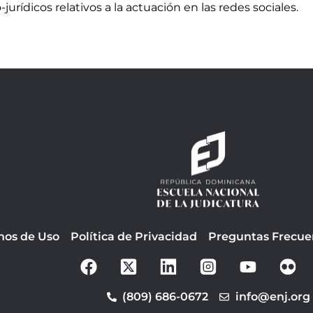
jurídicos relativos a la actuación en las redes sociales.
nos de Uso
Política de Privacidad
Preguntas Frecue
F
Y
a
o
c
u
(809) 686-0672
info@enj.org
e
t