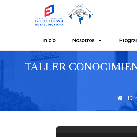
Ir
al
contenido
Inicio
Nosotros
Progra
TALLER CONOCIMIEN
HOM