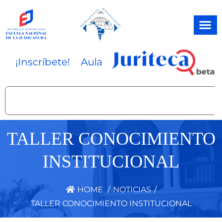
Ir
al
contenido
¡Inscríbete!
Aula
Search
TALLER CONOCIMIENTO
INSTITUCIONAL
HOME
/
NOTICIAS
/
TALLER CONOCIMIENTO INSTITUCIONAL