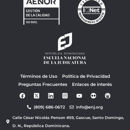
Términos de Uso
Política de Privacidad
Preguntas Frecuentes
Enlaces de interés
F
Y
a
o
c
u
(809) 686-0672
info@enj.org
e
t
b
u
Calle César Nicolás Penson #59, Gascue, Santo Domingo,
o
b
o
e
D. N., República Dominicana.