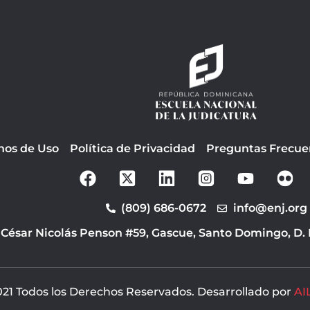
nos de Uso
Política de Privacidad
Preguntas Frecue
F
Y
a
o
c
u
(809) 686-0672
info@enj.org
e
t
b
u
 César Nicolás Penson #59, Gascue, Santo Domingo, D.
o
b
o
e
k
21 Todos los Derechos Reservados. Desarrollado por
AI