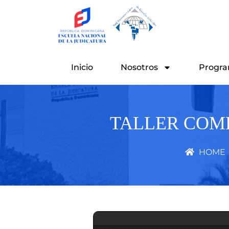
Ir
al
contenido
Inicio
Nosotros
Progra
TALLER COMP
HOME