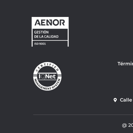
Térmi
Calle
@ 20