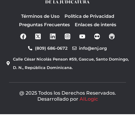
Términos de Uso
Política de Privacidad
Preguntas Frecuentes
Enlaces de interés
F
Y
a
o
c
u
(809) 686-0672
info@enj.org
e
t
b
u
Calle César Nicolás Penson #59, Gascue, Santo Domingo,
o
b
o
e
D. N., República Dominicana.
k
@ 2025 Todos los Derechos Reservados.
Desarrollado por
AILogic