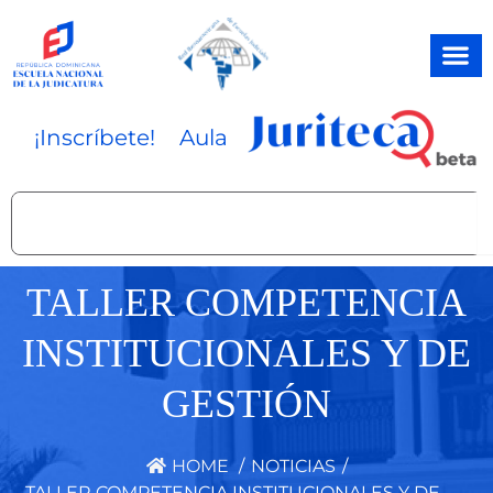
Ir
al
contenido
¡Inscríbete!
Aula
Search
TALLER COMPETENCIA
INSTITUCIONALES Y DE
GESTIÓN
HOME
/
NOTICIAS
/
TALLER COMPETENCIA INSTITUCIONALES Y DE