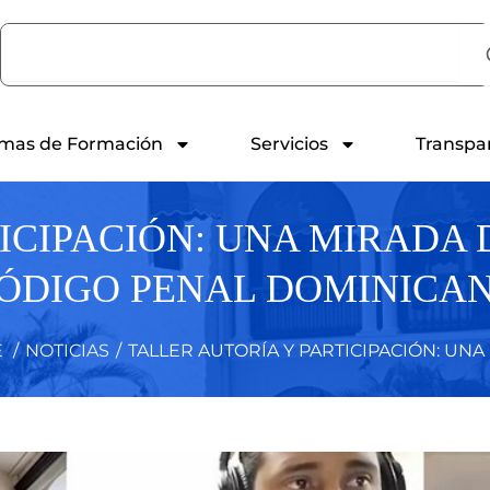
Search
mas de Formación
Servicios
Transpa
ICIPACIÓN: UNA MIRADA
ÓDIGO PENAL DOMINICA
E
/
NOTICIAS
/
TALLER AUTORÍA Y PARTICIPACIÓN: UNA 