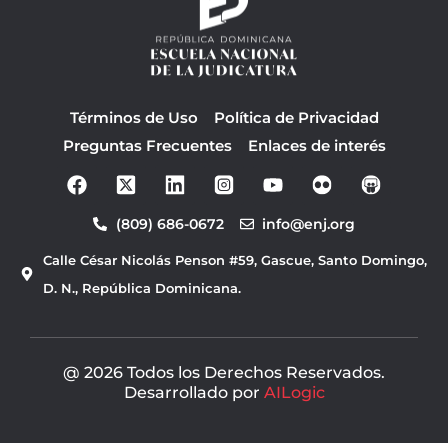
Términos de Uso
Política de Privacidad
Preguntas Frecuentes
Enlaces de interés
F
Y
a
o
c
u
(809) 686-0672
info@enj.org
e
t
b
u
Calle César Nicolás Penson #59, Gascue, Santo Domingo,
o
b
o
e
D. N., República Dominicana.
k
@ 2026 Todos los Derechos Reservados.
Desarrollado por
AILogic