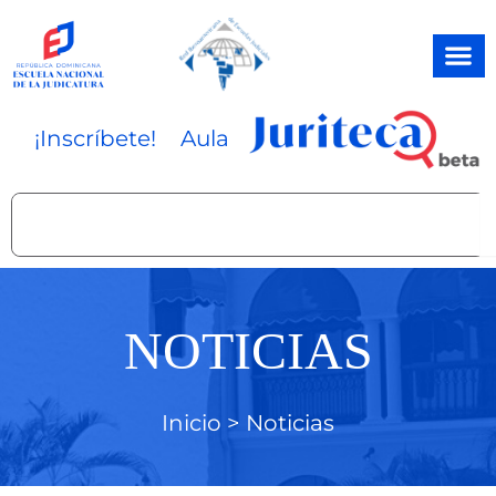
Ir
al
contenido
¡Inscríbete!
Aula
Search
NOTICIAS
Inicio >
Noticias