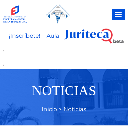
Ir
al
contenido
¡Inscríbete!
Aula
Search
NOTICIAS
Inicio >
Noticias