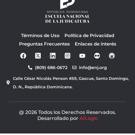
Términos de Uso
Política de Privacidad
Preguntas Frecuentes
Enlaces de interés
F
Y
a
o
c
u
(809) 686-0672
info@enj.org
e
t
b
u
Calle César Nicolás Penson #59, Gascue, Santo Domingo,
o
b
o
e
D. N., República Dominicana.
k
@ 2026 Todos los Derechos Reservados.
Desarrollado por
AILogic