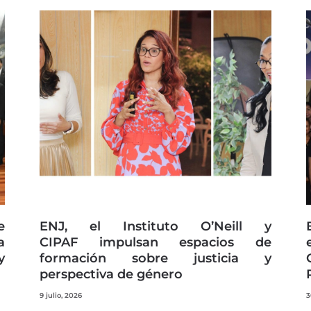
Page
Page
Page
Page
Page
e
ENJ, el Instituto O’Neill y
a
CIPAF impulsan espacios de
y
formación sobre justicia y
perspectiva de género
9 julio, 2026
3