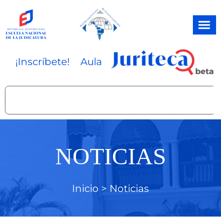
Ir
al
contenido
¡Inscríbete!
Aula
Search
NOTICIAS
Inicio >
Noticias