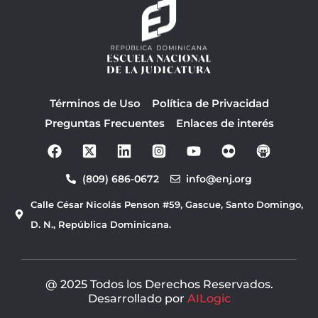
Términos de Uso
Política de Privacidad
Preguntas Frecuentes
Enlaces de interés
F
Y
a
o
c
u
(809) 686-0672
info@enj.org
e
t
b
u
Calle César Nicolás Penson #59, Gascue, Santo Domingo,
o
b
o
e
D. N., República Dominicana.
k
@ 2025 Todos los Derechos Reservados.
Desarrollado por
AILogic