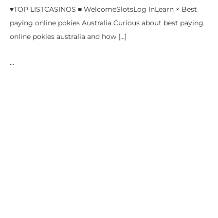
♥TOP LISTCASINOS ≡ WelcomeSlotsLog InLearn × Best
paying online pokies Australia Curious about best paying
online pokies australia​ and how […]
…