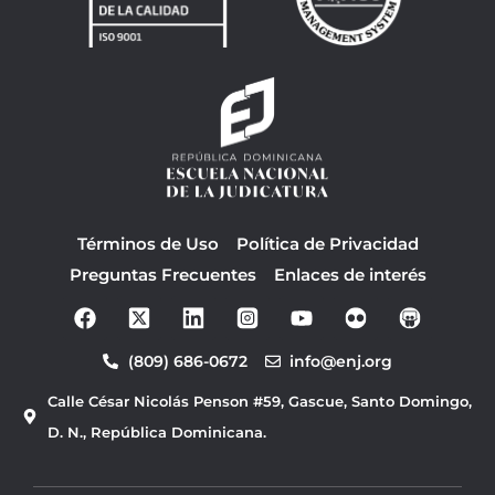
Términos de Uso
Política de Privacidad
Preguntas Frecuentes
Enlaces de interés
F
Y
a
o
c
u
(809) 686-0672
info@enj.org
e
t
b
u
Calle César Nicolás Penson #59, Gascue, Santo Domingo,
o
b
o
e
D. N., República Dominicana.
k