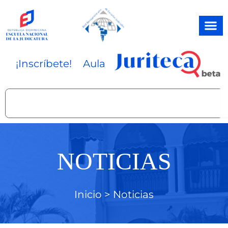
Ir
al
contenido
¡Inscríbete!
Aula
Search
NOTICIAS
Inicio >
Noticias