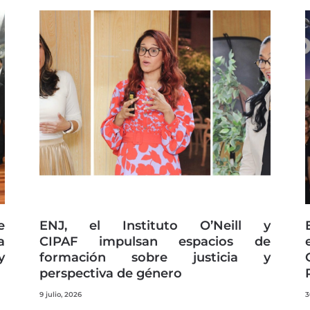
Page
Page
Page
Page
Page
e
ENJ, el Instituto O’Neill y
a
CIPAF impulsan espacios de
y
formación sobre justicia y
perspectiva de género
9 julio, 2026
3