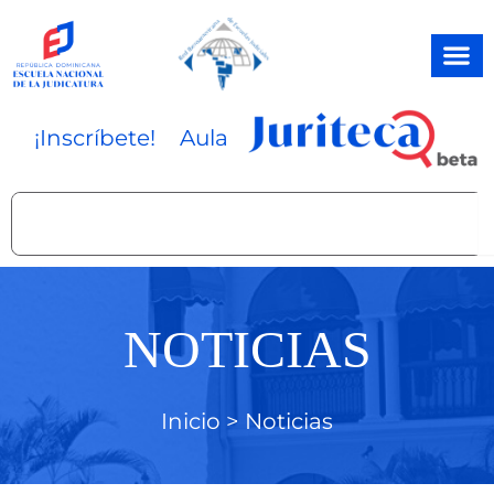
Ir
al
contenido
¡Inscríbete!
Aula
Search
NOTICIAS
Inicio >
Noticias