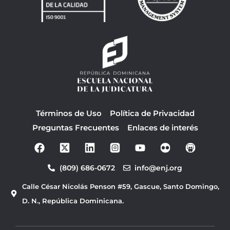
Términos de Uso
Política de Privacidad
Preguntas Frecuentes
Enlaces de interés
F
Y
a
o
c
u
(809) 686-0672
info@enj.org
e
t
b
u
Calle César Nicolás Penson #59, Gascue, Santo Domingo,
o
b
o
e
D. N., República Dominicana.
k