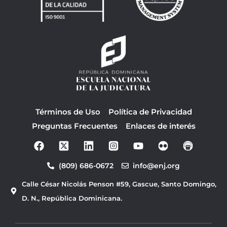
Términos de Uso
Política de Privacidad
Preguntas Frecuentes
Enlaces de interés
F
Y
a
o
c
u
(809) 686-0672
info@enj.org
e
t
b
u
Calle César Nicolás Penson #59, Gascue, Santo Domingo,
o
b
o
e
D. N., República Dominicana.
k