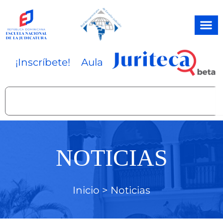
Ir
al
contenido
¡Inscríbete!
Aula
Search
NOTICIAS
Inicio >
Noticias