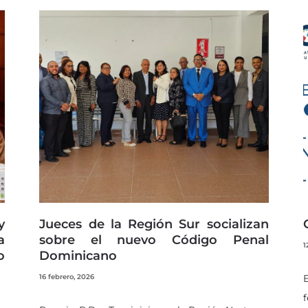
Page
Page
Page
Page
Page
y
Jueces de la Región Sur socializan
a
sobre el nuevo Código Penal
1
o
Dominicano
16 febrero, 2026
E
f