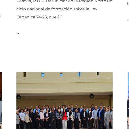
Peravia, R.D. – Tras iniciar en la Región Norte un
f
ciclo nacional de formación sobre la Ley
s
Orgánica 74-25, que […]
…