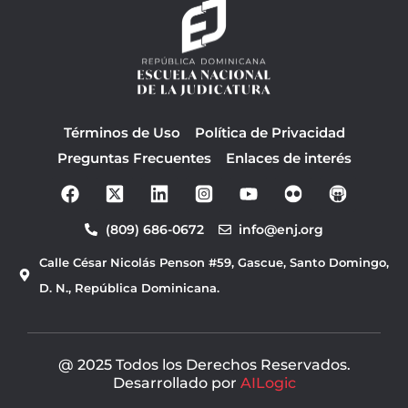
Términos de Uso
Política de Privacidad
Preguntas Frecuentes
Enlaces de interés
F
Y
a
o
c
u
(809) 686-0672
info@enj.org
e
t
b
u
Calle César Nicolás Penson #59, Gascue, Santo Domingo,
o
b
o
e
D. N., República Dominicana.
k
@ 2025 Todos los Derechos Reservados.
Desarrollado por
AILogic