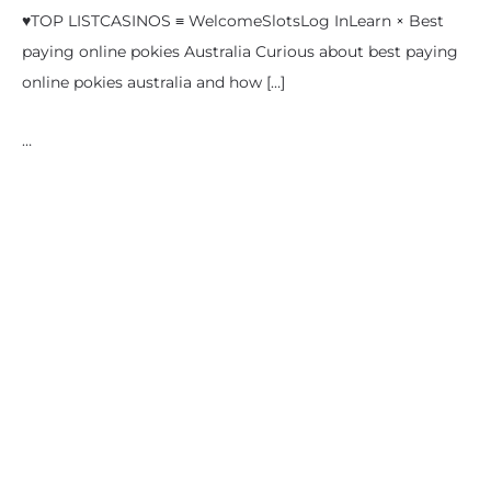
♥TOP LISTCASINOS ≡ WelcomeSlotsLog InLearn × Best
paying online pokies Australia Curious about best paying
online pokies australia​ and how […]
…