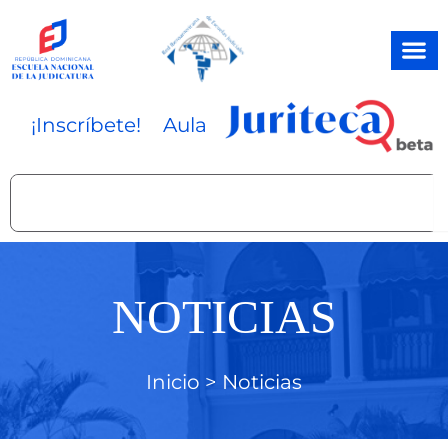
Ir
al
contenido
¡Inscríbete!
Aula
Search
NOTICIAS
Inicio >
Noticias