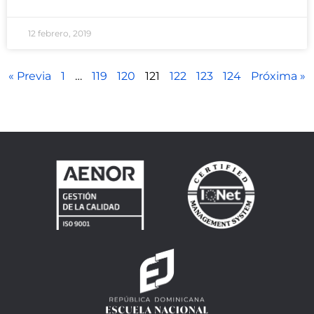
12 febrero, 2019
« Previa
1
…
119
120
121
122
123
124
Próxima »