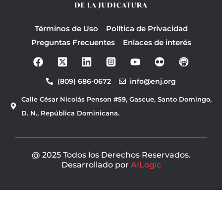
Términos de Uso
Política de Privacidad
Preguntas Frecuentes
Enlaces de interés
F
Y
a
o
c
u
(809) 686-0672
info@enj.org
e
t
b
u
Calle César Nicolás Penson #59, Gascue, Santo Domingo,
o
b
o
e
D. N., República Dominicana.
k
@ 2025 Todos los Derechos Reservados.
Desarrollado por
AILogic