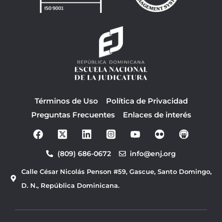
Términos de Uso
Política de Privacidad
Preguntas Frecuentes
Enlaces de interés
F
Y
a
o
c
u
(809) 686-0672
info@enj.org
e
t
b
u
Calle César Nicolás Penson #59, Gascue, Santo Domingo,
o
b
o
e
D. N., República Dominicana.
k